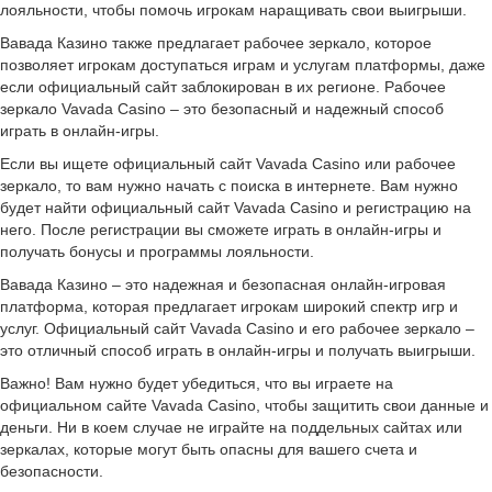
лояльности, чтобы помочь игрокам наращивать свои выигрыши.
Вавада Казино также предлагает рабочее зеркало, которое
позволяет игрокам доступаться играм и услугам платформы, даже
если официальный сайт заблокирован в их регионе. Рабочее
зеркало Vavada Casino – это безопасный и надежный способ
играть в онлайн-игры.
Если вы ищете официальный сайт Vavada Casino или рабочее
зеркало, то вам нужно начать с поиска в интернете. Вам нужно
будет найти официальный сайт Vavada Casino и регистрацию на
него. После регистрации вы сможете играть в онлайн-игры и
получать бонусы и программы лояльности.
Вавада Казино – это надежная и безопасная онлайн-игровая
платформа, которая предлагает игрокам широкий спектр игр и
услуг. Официальный сайт Vavada Casino и его рабочее зеркало –
это отличный способ играть в онлайн-игры и получать выигрыши.
Важно! Вам нужно будет убедиться, что вы играете на
официальном сайте Vavada Casino, чтобы защитить свои данные и
деньги. Ни в коем случае не играйте на поддельных сайтах или
зеркалах, которые могут быть опасны для вашего счета и
безопасности.