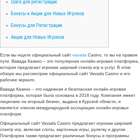
Шаги для регистрации:
Бонусы и Акции для Новых Игроков
Бонусы для Регистрации
Акции для Новых Игроков
Если вы ищете официальный сайт
vavada
Casino, то вы на правом
пути. Вавада Казино – это популярная онлайн-игровая платформа,
которая предлагает игрокам широкий спектр игр и услуг. В этом
обзоре мы рассмотрим официальный сайт Vavada Casino и его
рабочее зеркало.
Вавада Казино – это надежная и безопасная онлайн-игровая
платформа, которая была основана в 2018 году. Компания имеет
лицензию на игорный бизнес, выдана в Курской области, и
является членом международной ассоциации онлайн-игровых
платформ.
Официальный сайт Vavada Casino предлагает игрокам широкий
спектр игр, включая слоты, карточные игры, рулетку и другие.
Платформа также предлагает различные бонусы и программы