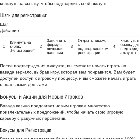
кликнуть на ссылку, чтобы подтвердить свой аккаунт.
Шаги для регистрации:
Шаг
Действие
Заполнить
Открыть письмо
Кликнуть 
Кликнуть на
форму с
с
ссылку дл
1
кнопку
2
3
4
личными
подтверждением
подтверж
„Регистрация“
данными
регистрации
аккаунта
После подтверждения аккаунта, вы сможете начать играть на
вавада зеркало, выбрав игру, которая вам понравится. Вам будет
доступен доступ к игровому процессу, и вы сможете начать играть
с реальными деньгами.
Бонусы и Акции для Новых Игроков
Вавада казино предлагает новым игрокам множество
привлекательных предложений, чтобы начать свою игровую
карьеру с радужных перспектив.
Бонусы для Регистрации
Вавада казино предлагает бонус на регистрацию в размере 100%