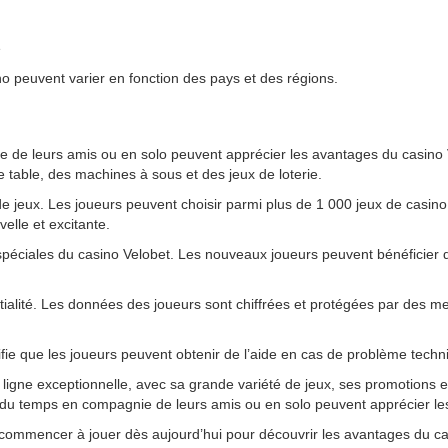
e
ino peuvent varier en fonction des pays et des régions.
 de leurs amis ou en solo peuvent apprécier les avantages du casino V
e table, des machines à sous et des jeux de loterie.
jeux. Les joueurs peuvent choisir parmi plus de 1 000 jeux de casino, ce
elle et excitante.
spéciales du casino Velobet. Les nouveaux joueurs peuvent bénéficier 
ialité. Les données des joueurs sont chiffrées et protégées par des me
gnifie que les joueurs peuvent obtenir de l’aide en cas de problème tech
igne exceptionnelle, avec sa grande variété de jeux, ses promotions et s
r du temps en compagnie de leurs amis ou en solo peuvent apprécier le
 commencer à jouer dès aujourd’hui pour découvrir les avantages du ca