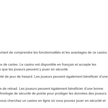
portant de comprendre les fonctionnalités et les avantages de ce casino
 de cartes. Le casino est disponible en français et accepte les
e que les joueurs peuvent y jouer en sécurité.
riété de jeux de hasard. Les joueurs peuvent également bénéficier d’une
s de reload. Les joueurs peuvent également bénéficier d’une bonne
echnologie de sécurité de pointe pour protéger les données des joueurs.
 vous cherchez un casino en ligne où vous pouvez jouer en sécurité et