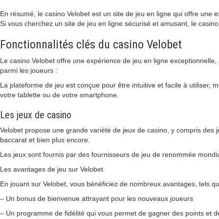
En résumé, le casino Velobet est un site de jeu en ligne qui offre une 
Si vous cherchez un site de jeu en ligne sécurisé et amusant, le casino
Fonctionnalités clés du casino Velobet
Le casino Velobet offre une expérience de jeu en ligne exceptionnelle, 
parmi les joueurs :
La plateforme de jeu est conçue pour être intuitive et facile à utilise
votre tablette ou de votre smartphone.
Les jeux de casino
Velobet propose une grande variété de jeux de casino, y compris des jeu
baccarat et bien plus encore.
Les jeux sont fournis par des fournisseurs de jeu de renommée mondial
Les avantages de jeu sur Velobet
En jouant sur Velobet, vous bénéficiez de nombreux avantages, tels qu
– Un bonus de bienvenue attrayant pour les nouveaux joueurs
– Un programme de fidélité qui vous permet de gagner des points et 