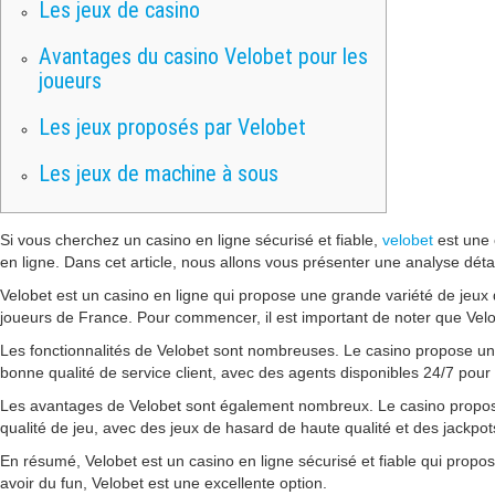
Les jeux de casino
Avantages du casino Velobet pour les
joueurs
Les jeux proposés par Velobet
Les jeux de machine à sous
Si vous cherchez un casino en ligne sécurisé et fiable,
velobet
est une 
en ligne. Dans cet article, nous allons vous présenter une analyse déta
Velobet est un casino en ligne qui propose une grande variété de jeux 
joueurs de France. Pour commencer, il est important de noter que Velob
Les fonctionnalités de Velobet sont nombreuses. Le casino propose une p
bonne qualité de service client, avec des agents disponibles 24/7 pour
Les avantages de Velobet sont également nombreux. Le casino propos
qualité de jeu, avec des jeux de hasard de haute qualité et des jackpo
En résumé, Velobet est un casino en ligne sécurisé et fiable qui propo
avoir du fun, Velobet est une excellente option.