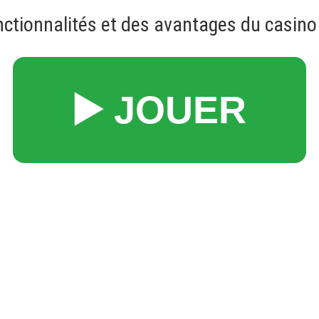
nctionnalités et des avantages du casino
▶️ JOUER