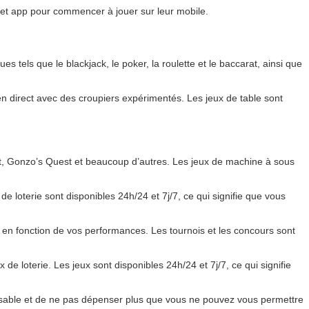
bet app pour commencer à jouer sur leur mobile.
 tels que le blackjack, le poker, la roulette et le baccarat, ainsi que
 en direct avec des croupiers expérimentés. Les jeux de table sont
st, Gonzo’s Quest et beaucoup d’autres. Les jeux de machine à sous
e loterie sont disponibles 24h/24 et 7j/7, ce qui signifie que vous
en fonction de vos performances. Les tournois et les concours sont
 loterie. Les jeux sont disponibles 24h/24 et 7j/7, ce qui signifie
ponsable et de ne pas dépenser plus que vous ne pouvez vous permettre