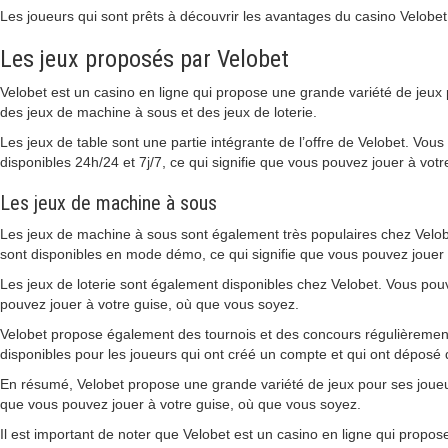
Les joueurs qui sont prêts à découvrir les avantages du casino Velobe
Les jeux proposés par Velobet
Velobet est un casino en ligne qui propose une grande variété de jeux po
des jeux de machine à sous et des jeux de loterie.
Les jeux de table sont une partie intégrante de l’offre de Velobet. Vous
disponibles 24h/24 et 7j/7, ce qui signifie que vous pouvez jouer à vot
Les jeux de machine à sous
Les jeux de machine à sous sont également très populaires chez Velob
sont disponibles en mode démo, ce qui signifie que vous pouvez jouer 
Les jeux de loterie sont également disponibles chez Velobet. Vous pouvez
pouvez jouer à votre guise, où que vous soyez.
Velobet propose également des tournois et des concours régulièrement
disponibles pour les joueurs qui ont créé un compte et qui ont déposé 
En résumé, Velobet propose une grande variété de jeux pour ses joueurs,
que vous pouvez jouer à votre guise, où que vous soyez.
Il est important de noter que Velobet est un casino en ligne qui prop