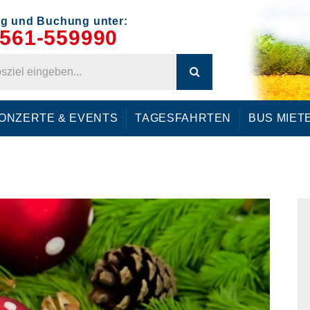
g und Buchung unter:
561-559990
ONZERTE & EVENTS
TAGESFAHRTEN
BUS MIET