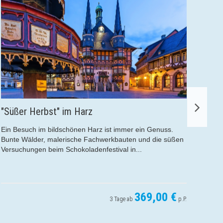
 Harz
Malerisches Baltikum 
Nehrung
nen Harz ist immer ein Genuss.
che Fachwerkbauten und die süßen
Das Baltikum zählt zu den s
koladenfestival in...
Europas. Jede der drei aufwä
Hauptstädte überrascht mit 
Ausstrahlung....
369,00 €
3 Tage ab
p.P.