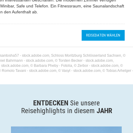
en interessanten Geschäften. Die modernen Zimmer verfügen
inibar, Safe und Telefon. Ein Fitnessraum, eine Saunalandschaft
n den Aufenthalt ab.
REISEDATEN WÄHLEN
 © santosha57 - stock.adobe.com, Schloss Moritzburg Schlösserland Sachsen, ©
aniel Bahrmann - stock.adobe.com, © Torsten Becker - stock.adobe.com,
stock.adobe.com, © Barbara Pheby - Fotolia, © Zerbor - stock.adobe.com, ©
© Romolo Tavani - stock.adobe.com, © Vasyl - stock.adobe.com, © Tobias Arhelger 
ENTDECKEN
Sie unsere
Reisehighlights in diesem
JAHR