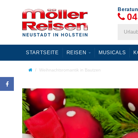
Beratun
04
STARTSEITE
REISEN
MUSICALS
K
Weihnachtsromantik in Bautzen