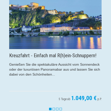
infach mal R(h)ein-Schnuppern!
"Süßer Herbst" im
 spektakuläre Aussicht vom Sonnendeck
Ein Besuch im bildschö
sen Panoramabar aus und lassen Sie sich
Bunte Wälder, maleris
önheiten...
Versuchungen beim Scho
1.049,00 €
5 Tage ab
p.P.