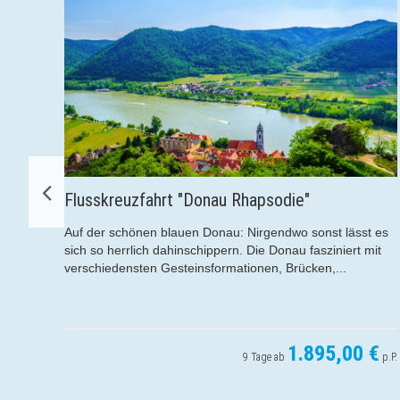
zfahrt "Donau Rhapsodie"
Kreuzfahrt - E
önen blauen Donau: Nirgendwo sonst lässt es
Genießen Sie die
lich dahinschippern. Die Donau fasziniert mit
oder der luxuriö
sten Gesteinsformationen, Brücken,...
dabei von den Sch
1.895,00 €
9 Tage ab
p.P.