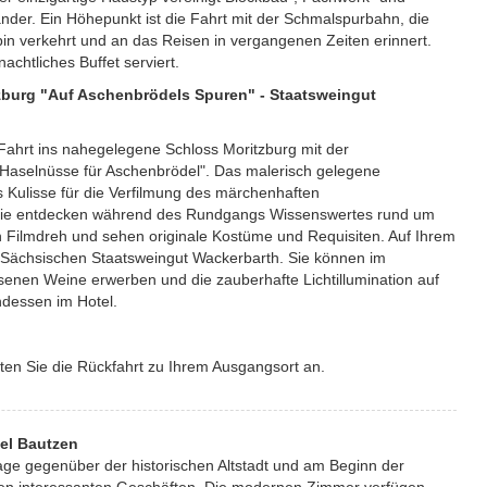
der. Ein Höhepunkt ist die Fahrt mit der Schmalspurbahn, die
in verkehrt und an das Reisen in vergangenen Zeiten erinnert.
chtliches Buffet serviert.
tzburg "Auf Aschenbrödels Spuren" - Staatsweingut
 Fahrt ins nahegelegene Schloss Moritzburg mit der
 Haselnüsse für Aschenbrödel". Das malerisch gelegene
s Kulisse für die Verfilmung des märchenhaften
 Sie entdecken während des Rundgangs Wissenswertes rund um
 Filmdreh und sehen originale Kostüme und Requisiten. Auf Ihrem
Sächsischen Staatsweingut Wackerbarth. Sie können im
senen Weine erwerben und die zauberhafte Lichtillumination auf
ndessen im Hotel.
en Sie die Rückfahrt zu Ihrem Ausgangsort an.
el Bautzen
age gegenüber der historischen Altstadt und am Beginn der