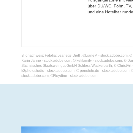
Fußgängerzone mit viel
über DU/WC, Föhn, TV, M
und eine Hotelbar runde
Bildnachweis: Fotolia; Jeanette Dietl , ©LianeM - stock.adobe.com,
Karin Jähne - stock.adobe.com, © kelifamily - stock.adobe.com, © D
Sächsisches Staatsweingut GmbH Schloss Wackerbarth, © ChristArt - 
k2photostudio - stock.adobe.com, © penofoto.de - stock.adobe.com, 
stock.adobe.com, ©Floydine - stock.adobe.com