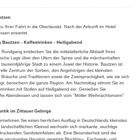
utzen
u Ihrer Fahrt in die Oberlausitz. Nach der Ankunft im Hotel
ssen erwartet.
 Bautzen - Kaffeetrinken - Heiligabend
Rundgang entdecken Sie die mittelalterliche Altstadt Ihres
rische Lage über den Ufern der Spree und die märchenhaften
ausendjährige Stadt zu einem Juwel der Historie. Bautzen ist
relle Zentrum der Sorben, den Angehörigen des kleinsten
 Bräuche und Traditionen sowie die Zweisprachigkeit, wie sie sich
igt, bereichern die ganze Region. Am Nachmittag stimmt Sie im
etrinken mit Stollen auf Heiligabend ein. Genießen Sie
iche Abendessen und lassen sich vom "Möller Weihnachtsmann"
ntik im Zittauer Gebirge
ternehmen Sie einen herrlichen Ausflug in Deutschlands kleinstes
m landschaftlichen Kleinod wechseln sich markante, wuchtige
ruckenden Sandsteinfelsen ab. Eine Besonderheit sind die
r einzigartige Haustyp vereinigt Blockbau-, Fachwerk- und