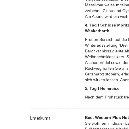
Massivbauweise miteinan
zwischen Zittau und Oyb
Am Abend wird ein weihna
4. Tag I Schloss Mori
Wackerbarth
Freuen Sie sich auf die
Winterausstellung "Drei
Barockschloss diente al
Weihnachtsklassikers.
Aschenbrödel sowie den
Rückweg halten Sie am 
Gutsmarkt stöbern, erle
sich wirken lassen. Abe
5
. Tag I Heimreise
Nach dem Frühstück tret
Unterkunft
Best Western Plus Hot
Sie wohnen in idealer L