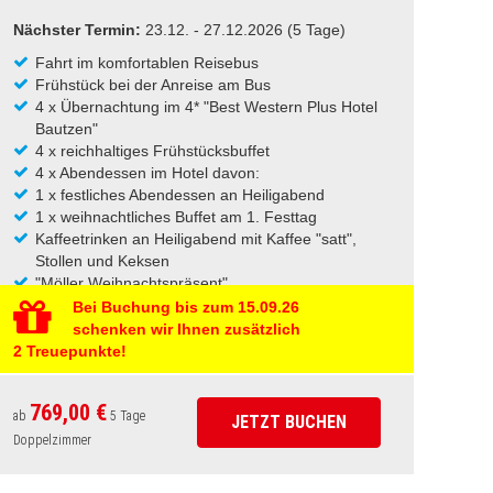
Nächster Termin:
23.12. - 27.12.2026 (5 Tage)
Fahrt im komfortablen Reisebus
Frühstück bei der Anreise am Bus
4 x Übernachtung im 4* "Best Western Plus Hotel
Bautzen"
4 x reichhaltiges Frühstücksbuffet
4 x Abendessen im Hotel davon:
1 x festliches Abendessen an Heiligabend
1 x weihnachtliches Buffet am 1. Festtag
Kaffeetrinken an Heiligabend mit Kaffee "satt",
Stollen und Keksen
"Möller Weihnachtspräsent"
Stadtführung in Bautzen mit Glühweinstopp
Bei Buchung bis zum 15.09.26
Ausflug ins Zittauer Gebirge mit Reiseleitung
schenken wir Ihnen zusätzlich
Nostalgische Dampfzugfahrt
2 Treuepunkte!
Ausflug "Auf Aschenbrödels Spuren" mit
Reiseleitung
769,00 €
Eintritt Schloss Moritzburg
ab
5 Tage
JETZT BUCHEN
Besuch Staatsweingut Wackerbarth
Doppelzimmer