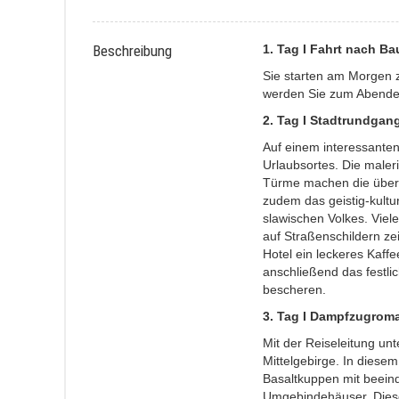
Beschreibung
1. Tag I Fahrt nach Ba
Sie starten am Morgen z
werden Sie zum Abende
2. Tag I Stadtrundgang
Auf einem interessanten 
Urlaubsortes. Die male
Türme machen die über t
zudem das geistig-kultu
slawischen Volkes. Viele
auf Straßenschildern ze
Hotel ein leckeres Kaffe
anschließend das festl
bescheren.
3
. Tag I Dampfzugroma
Mit der Reiseleitung un
Mittelgebirge. In diese
Basaltkuppen mit beeind
Umgebindehäuser. Diese