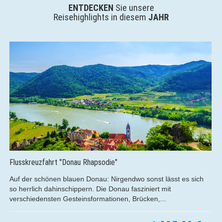
ENTDECKEN
Sie unsere
Reisehighlights in diesem
JAHR
Kreuzfahrt - Einfach mal R(h)ein-Schnuppern!
ch
Genießen Sie die spektakuläre Aussicht vom Sonnendeck o
der luxuriösen Panoramabar aus und lassen Sie sich dabei
den Schönheiten...