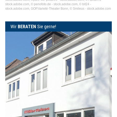
stock.adobe.com, © penofoto.de - stock.adobe.com, © bit24 -
stock.adobe.com, GOP.Varieté-Theater Bonn, © Smileus - stock.adobe.com
Wir
BERATEN
Sie gerne!