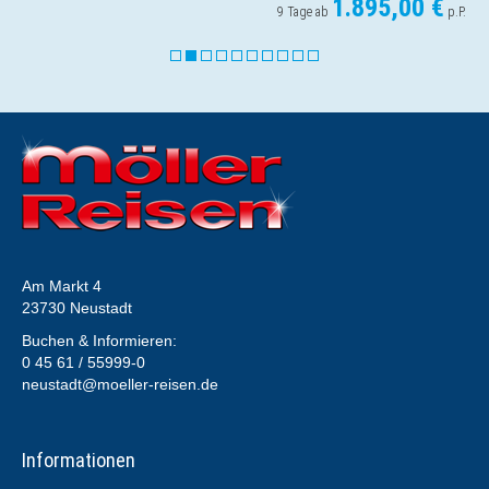
€
1.049,00 
p.P.
5 Tage ab
Am Markt 4
23730 Neustadt
Buchen & Informieren:
0 45 61 / 55999-0
neustadt@moeller-reisen.de
Informationen