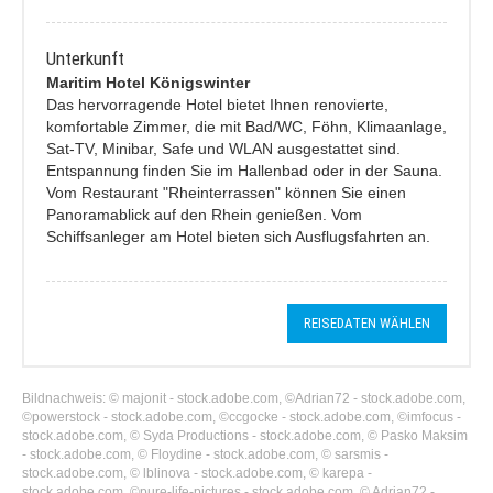
Unterkunft
Maritim Hotel Königswinter
Das hervorragende Hotel bietet Ihnen renovierte,
komfortable Zimmer, die mit Bad/WC, Föhn, Klimaanlage,
Sat-TV, Minibar, Safe und WLAN ausgestattet sind.
Entspannung finden Sie im Hallenbad oder in der Sauna.
Vom Restaurant "Rheinterrassen" können Sie einen
Panoramablick auf den Rhein genießen. Vom
Schiffsanleger am Hotel bieten sich Ausflugsfahrten an.
REISEDATEN WÄHLEN
Bildnachweis: © majonit - stock.adobe.com, ©Adrian72 - stock.adobe.com,
©powerstock - stock.adobe.com, ©ccgocke - stock.adobe.com, ©imfocus -
stock.adobe.com, © Syda Productions - stock.adobe.com, © Pasko Maksim
- stock.adobe.com, © Floydine - stock.adobe.com, © sarsmis -
stock.adobe.com, © lblinova - stock.adobe.com, © karepa -
stock.adobe.com, ©pure-life-pictures - stock.adobe.com, © Adrian72 -