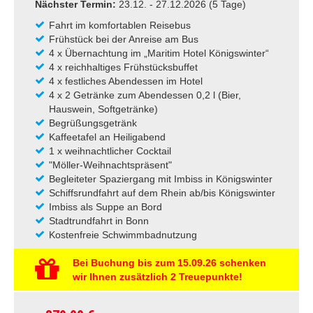
Nächster Termin:
23.12. - 27.12.2026 (5 Tage)
Fahrt im komfortablen Reisebus
Frühstück bei der Anreise am Bus
4 x Übernachtung im „Maritim Hotel Königswinter“
4 x reichhaltiges Frühstücksbuffet
4 x festliches Abendessen im Hotel
4 x 2 Getränke zum Abendessen 0,2 l (Bier,
Hauswein, Softgetränke)
Begrüßungsgetränk
Kaffeetafel an Heiligabend
1 x weihnachtlicher Cocktail
"Möller-Weihnachtspräsent"
Begleiteter Spaziergang mit Imbiss in Königswinter
Schiffsrundfahrt auf dem Rhein ab/bis Königswinter
Imbiss als Suppe an Bord
Stadtrundfahrt in Bonn
Kostenfreie Schwimmbadnutzung
Bei Buchung bis zum 15.09.26 schenken
wir Ihnen zusätzlich 2 Treuepunkte!