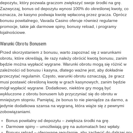
depozytu, który pozwala graczom zwiększyć swoje środki na grę.
Zazwyczaj, bonus od depozytu wynosi 100% do określonej kwoty, co
oznacza, że kasyno podwaja kwotę wpłaconą przez gracza. Oprócz
bonusu powitalnego, Vavada Casino oferuje również regularne
promocje, takie jak darmowe spiny, bonusy reload, i programy
lojalnościowe.
Warunki Obrotu Bonusem
Przed skorzystaniem z bonusu, warto zapoznać się z warunkami
obrotu, które określają, ile razy należy obrócić kwotą bonusu, zanim
będzie można wypłacić wygrane. Warunki obrotu mogą się różnić w
zależności od bonusu i kasyna, dlatego ważne jest, aby dokładnie
przeczytać regulamin. Często, warunki obrotu oznaczają, że gracz
musi postawić określoną kwotę w grach kasynowych, zanim będzie
mógł wypłacić wygrane. Dodatkowo, niektóre gry mogą być
wykluczone z obrotu bonusem lub przyczyniać się do obrotu w
mniejszym stopniu. Pamiętaj, że bonus to nie pieniądze za darmo, a
jedynie dodatkowa szansa na wygraną, która wiąże się z pewnymi
zobowiązaniami.
Bonus powitalny od depozytu – zwiększa środki na grę.
Darmowe spiny – umożliwiają grę na automatach bez wpłaty.
Bonusy reload – oferowane regularnie, aby zachęcić do dalszej gry.