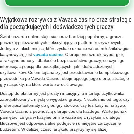
Wyjątkowa rozrywka z Vavada casino oraz strategie
dla początkujących i doświadczonych graczy
Świat hazardu online staje się coraz bardziej popularny, a gracze
poszukują niezawodnych i ekscytujących platform rozrywkowych.
Jednym z takich miejsc, które zyskało uznanie wśród miłośników gier
kasynowych, jest
vavada casino
. Oferuje ono szeroki wybór gier,
atrakcyjne bonusy i dbałość o bezpieczeństwo graczy, co czyni go
interesującą opcją dla początkujących, jak i doświadczonych
użytkowników. Celem tej analizy jest przedstawienie kompleksowego
przewodnika po Vavada Casino, obejmującego jego ofertę, strategie
gry i aspekty, na które warto zwrócić uwagę.
Dostęp do platformy jest prosty i intuicyjny, a interfejs użytkownika
zaprojektowany z myślą o wygodzie graczy. Niezależnie od tego, czy
preferujesz automaty do gier, gry stołowe, czy też kasyno na żywo,
Vavada Casino z pewnością oferuje coś dla każdego. Warto jednak
pamiętać, że gra w kasynie online wiąże się z ryzykiem, dlatego
kluczowe jest odpowiedzialne podejście i umiejętne zarządzanie
budżetem. W dalszej części artykułu przyjrzymy się bliżej