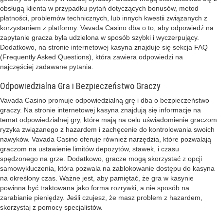
obsługą klienta w przypadku pytań dotyczących bonusów, metod
płatności, problemów technicznych, lub innych kwestii związanych z
korzystaniem z platformy. Vavada Casino dba o to, aby odpowiedź na
zapytanie gracza była udzielona w sposób szybki i wyczerpujący.
Dodatkowo, na stronie internetowej kasyna znajduje się sekcja FAQ
(Frequently Asked Questions), która zawiera odpowiedzi na
najczęściej zadawane pytania.
Odpowiedzialna Gra i Bezpieczeństwo Graczy
Vavada Casino promuje odpowiedzialną grę i dba o bezpieczeństwo
graczy. Na stronie internetowej kasyna znajdują się informacje na
temat odpowiedzialnej gry, które mają na celu uświadomienie graczom
ryzyka związanego z hazardem i zachęcenie do kontrolowania swoich
nawyków. Vavada Casino oferuje również narzędzia, które pozwalają
graczom na ustawienie limitów depozytów, stawek, i czasu
spędzonego na grze. Dodatkowo, gracze mogą skorzystać z opcji
samowykluczenia, która pozwala na zablokowanie dostępu do kasyna
na określony czas. Ważne jest, aby pamiętać, że gra w kasynie
powinna być traktowana jako forma rozrywki, a nie sposób na
zarabianie pieniędzy. Jeśli czujesz, że masz problem z hazardem,
skorzystaj z pomocy specjalistów.