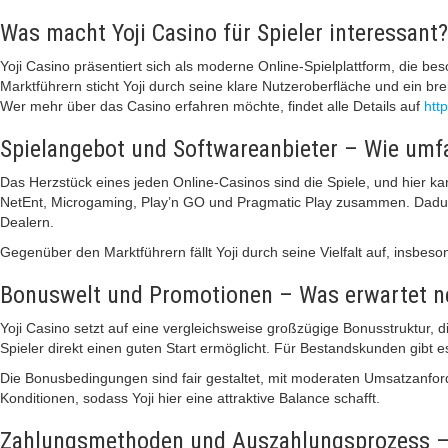
Was macht Yoji Casino für Spieler interessant?
Yoji Casino präsentiert sich als moderne Online-Spielplattform, die be
Marktführern sticht Yoji durch seine klare Nutzeroberfläche und ein bre
Wer mehr über das Casino erfahren möchte, findet alle Details auf
htt
Spielangebot und Softwareanbieter – Wie umfa
Das Herzstück eines jeden Online-Casinos sind die Spiele, und hier k
NetEnt, Microgaming, Play’n GO und Pragmatic Play zusammen. Dadurch
Dealern.
Gegenüber den Marktführern fällt Yoji durch seine Vielfalt auf, insbes
Bonuswelt und Promotionen – Was erwartet ne
Yoji Casino setzt auf eine vergleichsweise großzügige Bonusstruktur,
Spieler direkt einen guten Start ermöglicht. Für Bestandskunden gib
Die Bonusbedingungen sind fair gestaltet, mit moderaten Umsatzanfor
Konditionen, sodass Yoji hier eine attraktive Balance schafft.
Zahlungsmethoden und Auszahlungsprozess – S