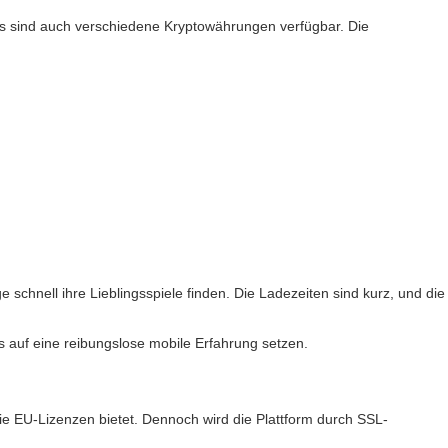
ets sind auch verschiedene Kryptowährungen verfügbar. Die
 schnell ihre Lieblingsspiele finden. Die Ladezeiten sind kurz, und die
ls auf eine reibungslose mobile Erfahrung setzen.
wie EU-Lizenzen bietet. Dennoch wird die Plattform durch SSL-