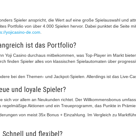
sonders Spieler anspricht, die Wert auf eine große Spielauswahl und at
ites Portfolio von über 4.000 Spielen hervor. Dabei punktet die Seite m
ps://yojicasino-de.com
.
ngreich ist das Portfolio?
ann Yoji Casino durchaus mitbekommen, was Top-Player im Markt bieten
 finden Spieler alles von klassischen Spielautomaten über progressi
ondere bei den Themen- und Jackpot-Spielen. Allerdings ist das Live-Ca
ue und loyale Spieler?
 die sich vor allem an Neukunden richtet. Der Willkommensbonus umfas
t es regelmäßige Aktionen und ein Treueprogramm, das Punkte in Prämi
derungen von meist 35x Bonus + Einzahlung. Im Vergleich zu Marktführ
chnell und flexibel?