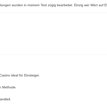
zahlungen wurden in meinem Test zügig bearbeitet. Einzig wer Wert auf E
asino ideal für Einsteiger.
en Methode.
ndteil.