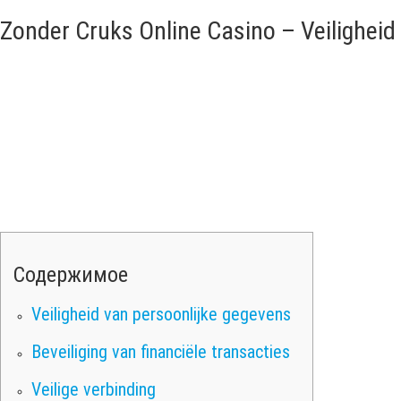
Zonder Cruks Online Casino – Veiligheid 
Содержимое
Veiligheid van persoonlijke gegevens
Beveiliging van financiële transacties
Veilige verbinding