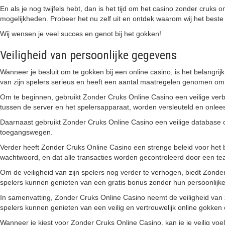
En als je nog twijfels hebt, dan is het tijd om het casino zonder cruks o
mogelijkheden. Probeer het nu zelf uit en ontdek waarom wij het beste 
Wij wensen je veel succes en genot bij het gokken!
Veiligheid van persoonlijke gegevens
Wanneer je besluit om te gokken bij een online casino, is het belangri
van zijn spelers serieus en heeft een aantal maatregelen genomen om
Om te beginnen, gebruikt Zonder Cruks Online Casino een veilige verb
tussen de server en het spelersapparaat, worden versleuteld en onlee
Daarnaast gebruikt Zonder Cruks Online Casino een veilige database o
toegangswegen.
Verder heeft Zonder Cruks Online Casino een strenge beleid voor het b
wachtwoord, en dat alle transacties worden gecontroleerd door een te
Om de veiligheid van zijn spelers nog verder te verhogen, biedt Zonde
spelers kunnen genieten van een gratis bonus zonder hun persoonlijk
In samenvatting, Zonder Cruks Online Casino neemt de veiligheid van 
spelers kunnen genieten van een veilig en vertrouwelijk online gokken 
Wanneer je kiest voor Zonder Cruks Online Casino, kan je je veilig voel