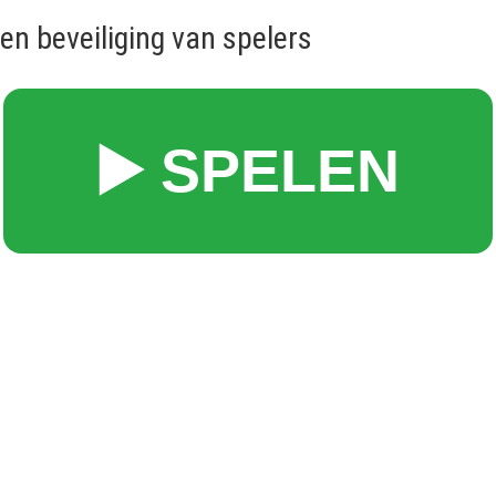
en beveiliging van spelers
▶️ SPELEN