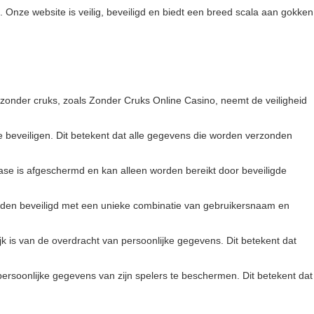
den. Onze website is veilig, beveiligd en biedt een breed scala aan gokken
o zonder cruks, zoals Zonder Cruks Online Casino, neemt de veiligheid
 beveiligen. Dit betekent dat alle gegevens die worden verzonden
ase is afgeschermd en kan alleen worden bereikt door beveiligde
worden beveiligd met een unieke combinatie van gebruikersnaam en
jk is van de overdracht van persoonlijke gegevens. Dit betekent dat
ersoonlijke gegevens van zijn spelers te beschermen. Dit betekent dat