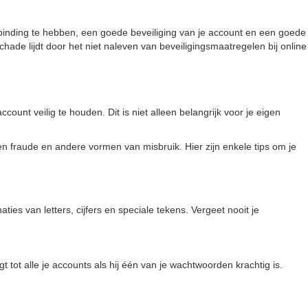
 verbinding te hebben, een goede beveiliging van je account en een goede
chade lijdt door het niet naleven van beveiligingsmaatregelen bij online
ount veilig te houden. Dit is niet alleen belangrijk voor je eigen
n fraude en andere vormen van misbruik. Hier zijn enkele tips om je
ies van letters, cijfers en speciale tekens. Vergeet nooit je
tot alle je accounts als hij één van je wachtwoorden krachtig is.