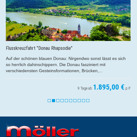
skreuzfahrt "Donau Rhapsodie"
Kreu
der schönen blauen Donau: Nirgendwo sonst lässt es sich
Gen
errlich dahinschippern. Die Donau fasziniert mit
der 
chiedensten Gesteinsformationen, Brücken,...
den 
1.895,00 €
9 Tage ab
p.P.