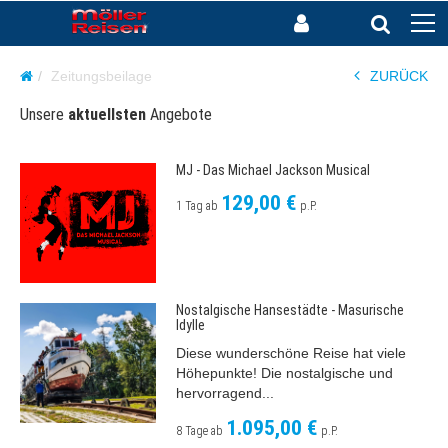
Zeitungsbeilage
ZURÜCK
Unsere
aktuellsten
Angebote
MJ - Das Michael Jackson Musical
129,00 €
1 Tag ab
p.P.
Nostalgische Hansestädte - Masurische
Idylle
Diese wunderschöne Reise hat viele
Höhepunkte! Die nostalgische und
hervorragend...
1.095,00 €
8 Tage ab
p.P.