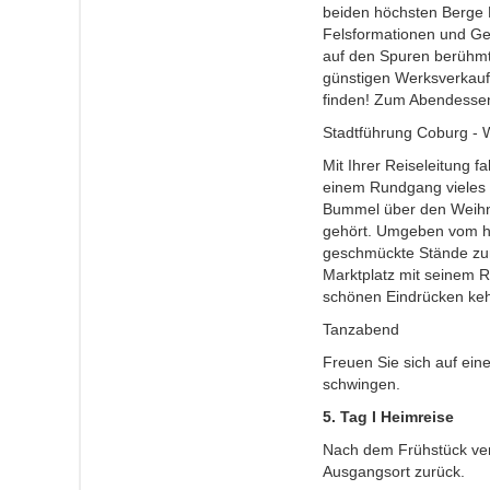
beiden höchsten Berge
Felsformationen und Ges
auf den Spuren berühmt
günstigen Werksverkauf
finden! Zum Abendessen
Stadtführung Coburg -
Mit Ihrer Reiseleitung f
einem Rundgang vieles 
Bummel über den Weihna
gehört. Umgeben vom he
geschmückte Stände zum
Marktplatz mit seinem 
schönen Eindrücken keh
Tanzabend
Freuen Sie sich auf ein
schwingen.
5. Tag I Heimreise
Nach dem Frühstück ver
Ausgangsort zurück.