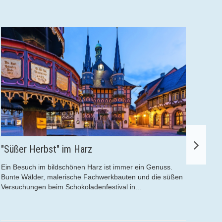
im Harz
Malerisches Baltiku
Nehrung
chönen Harz ist immer ein Genuss.
rische Fachwerkbauten und die süßen
Das Baltikum zählt zu de
chokoladenfestival in...
Europas. Jede der drei au
Hauptstädte überrascht m
Ausstrahlung....