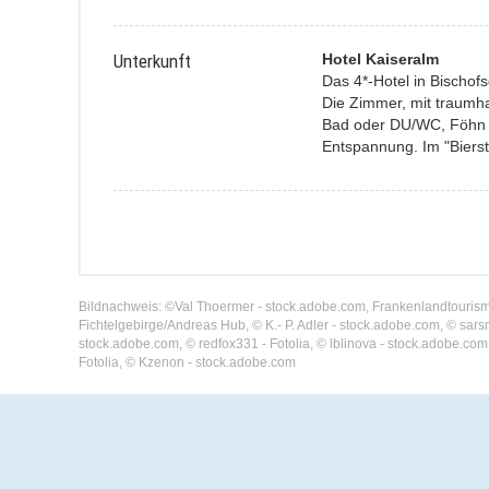
Unterkunft
Hotel Kaiseralm
Das 4*-Hotel in Bischof
Die Zimmer, mit traumh
Bad oder DU/WC, Föhn u
Entspannung. Im "Bierst
Bildnachweis: ©Val Thoermer - stock.adobe.com, Frankenlandtourismus
Fichtelgebirge/Andreas Hub, © K.- P. Adler - stock.adobe.com, © sar
stock.adobe.com, © redfox331 - Fotolia, © lblinova - stock.adobe.c
Fotolia, © Kzenon - stock.adobe.com