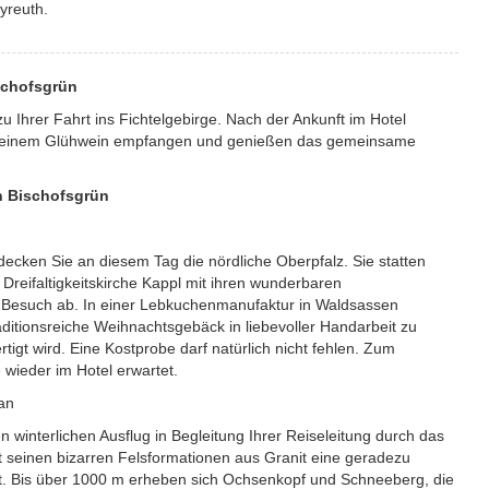
yreuth.
ischofsgrün
u Ihrer Fahrt ins Fichtelgebirge. Nach der Ankunft im Hotel
it einem Glühwein empfangen und genießen das gemeinsame
in Bischofsgrün
tdecken Sie an diesem Tag die nördliche Oberpfalz. Sie statten
reifaltigkeitskirche Kappl mit ihren wunderbaren
Besuch ab. In einer Lebkuchenmanufaktur in Waldsassen
aditionsreiche Weihnachtsgebäck in liebevoller Handarbeit zu
rtigt wird. Eine Kostprobe darf natürlich nicht fehlen. Zum
wieder im Hotel erwartet.
lan
n winterlichen Ausflug in Begleitung Ihrer Reiseleitung durch das
it seinen bizarren Felsformationen aus Granit eine geradezu
t. Bis über 1000 m erheben sich Ochsenkopf und Schneeberg, die