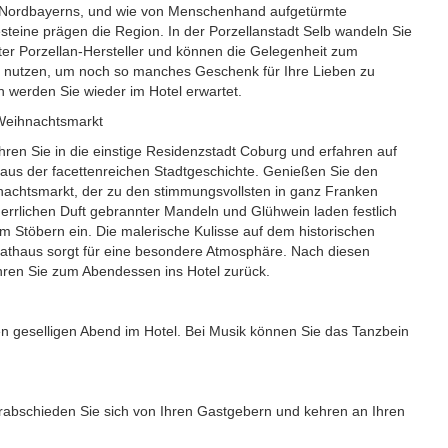
 Nordbayerns, und wie von Menschenhand aufgetürmte
teine prägen die Region. In der Porzellanstadt Selb wandeln Sie
er Porzellan-Hersteller und können die Gelegenheit zum
 nutzen, um noch so manches Geschenk für Ihre Lieben zu
 werden Sie wieder im Hotel erwartet.
 Weihnachtsmarkt
ahren Sie in die einstige Residenzstadt Coburg und erfahren auf
aus der facettenreichen Stadtgeschichte. Genießen Sie den
chtsmarkt, der zu den stimmungsvollsten in ganz Franken
rrlichen Duft gebrannter Mandeln und Glühwein laden festlich
 Stöbern ein. Die malerische Kulisse auf dem historischen
Rathaus sorgt für eine besondere Atmosphäre. Nach diesen
ren Sie zum Abendessen ins Hotel zurück.
en geselligen Abend im Hotel. Bei Musik können Sie das Tanzbein
abschieden Sie sich von Ihren Gastgebern und kehren an Ihren