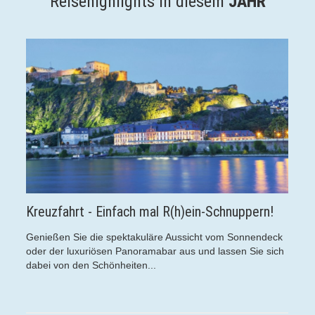
Reisehighlights in diesem
JAHR
- Einfach mal R(h)ein-Schnuppern!
"Süßer Herbst" 
die spektakuläre Aussicht vom Sonnendeck
Ein Besuch im bilds
riösen Panoramabar aus und lassen Sie sich
Bunte Wälder, male
Schönheiten...
Versuchungen beim S