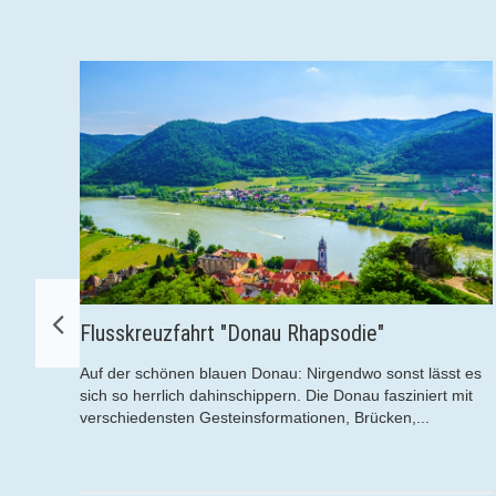
reuzfahrt "Donau Rhapsodie"
Kreuzfahrt 
schönen blauen Donau: Nirgendwo sonst lässt es
Genießen Sie 
errlich dahinschippern. Die Donau fasziniert mit
oder der luxu
densten Gesteinsformationen, Brücken,...
dabei von den 