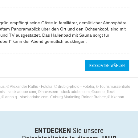
sgrün empfängt seine Gäste in familiärer, gemütlicher Atmosphäre.
aftem Panoramablick über den Ort und den Ochsenkopf, sind mit
nd TV ausgestattet. Das Hallenbad mit Sauna sorgt für
überl" kann der Abend gemütlich ausklingen.
REISEDATEN WÄHLEN
, © Alexander Raths - Fotolia, © drubig-photo - Fotolia, © Tourismuszentrale
smis - stock.adobe.com, © haveseen - stock.adobe.com, ©sonne_fleckl -
om, © anna.q - stock.adobe.com, Coburg Marketing Rainer Brabec, © Kzenon -
ENTDECKEN
Sie unsere