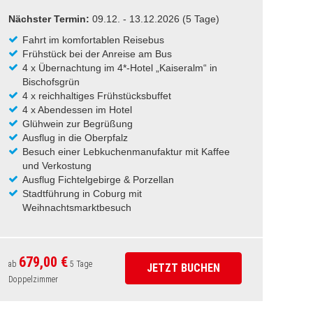
Nächster Termin:
09.12. - 13.12.2026 (5 Tage)
Fahrt im komfortablen Reisebus
Frühstück bei der Anreise am Bus
4 x Übernachtung im 4*-Hotel „Kaiseralm“ in
Bischofsgrün
4 x reichhaltiges Frühstücksbuffet
4 x Abendessen im Hotel
Glühwein zur Begrüßung
Ausflug in die Oberpfalz
Besuch einer Lebkuchenmanufaktur mit Kaffee
und Verkostung
Ausflug Fichtelgebirge & Porzellan
Stadtführung in Coburg mit
Weihnachtsmarktbesuch
Alle Ausflüge mit Reiseleitung
Tanzabend im Hotel
Kostenfreie Schwimmbadnutzung
679,00 €
ab
5 Tage
JETZT BUCHEN
Doppelzimmer