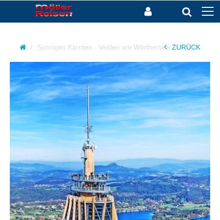
Sonniges Kärnten - Velden am Wörthersee
ZURÜCK