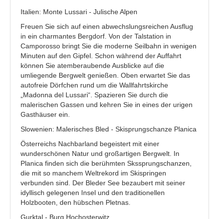
Italien: Monte Lussari - Julische Alpen
Freuen Sie sich auf einen abwechslungsreichen Ausflug
in ein charmantes Bergdorf. Von der Talstation in
Camporosso bringt Sie die moderne Seilbahn in wenigen
Minuten auf den Gipfel. Schon während der Auffahrt
können Sie atemberaubende Ausblicke auf die
umliegende Bergwelt genießen. Oben erwartet Sie das
autofreie Dörfchen rund um die Wallfahrtskirche
„Madonna del Lussari“. Spazieren Sie durch die
malerischen Gassen und kehren Sie in eines der urigen
Gasthäuser ein.
Slowenien: Malerisches Bled - Skisprungschanze Planica
Österreichs Nachbarland begeistert mit einer
wunderschönen Natur und großartigen Bergwelt. In
Planica finden sich die berühmten Skssprungschanzen,
die mit so manchem Weltrekord im Skispringen
verbunden sind. Der Bleder See bezaubert mit seiner
idyllisch gelegenen Insel und den traditionellen
Holzbooten, den hübschen Pletnas.
Gurktal
- Burg Hochosterwitz