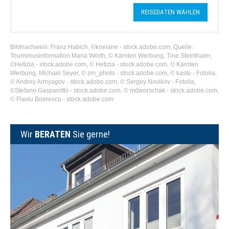
REISEDATEN WÄHLEN
Bildnachweis: Franz Habich, ©kneiane - stock.adobe.com, Quelle:
Tourismusinformation Maria Wörth, © Kärnten Werbung, Tine Steinthaler,
©Hetizia - stock.adobe.com, © Hetizia - stock.adobe.com, © Kärnten
Werbung, Michael Seyer, © zm_photo - stock.adobe.com, © kasto - Fotolia,
© Andrey Armyagov - stock.adobe.com, © Sergey Novikov - Fotolia,
©Stefano Gasparotto - stock.adobe.com, © mdworschak - stock.adobe.com,
© Flaviu Boerescu - stock.adobe.com
Wir
BERATEN
Sie gerne!